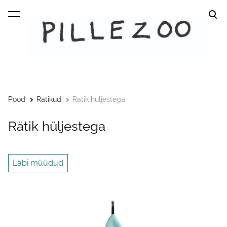
lisati ostukorvi.
Vaata ostukorvi
Pood
Rätikud
Rätik hüljestega
Rätik hüljestega
Läbi müüdud