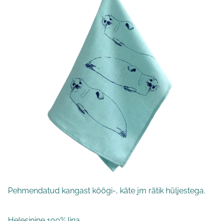
Pehmendatud kangast köögi-, käte jm rätik hüljestega.
Helesinine 100% lina