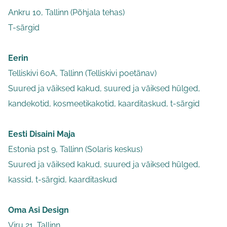
Ankru 10, Tallinn (Põhjala tehas)
T-särgid
Eerin
Telliskivi 60A, Tallinn (Telliskivi poetänav)
Suured ja väiksed kakud, suured ja väiksed hülged,
kandekotid, kosmeetikakotid, kaarditaskud, t-särgid
Eesti Disaini Maja
Estonia pst 9, Tallinn (Solaris keskus)
Suured ja väiksed kakud, suured ja väiksed hülged,
kassid, t-särgid, kaarditaskud
Oma Asi Design
Viru 21, Tallinn