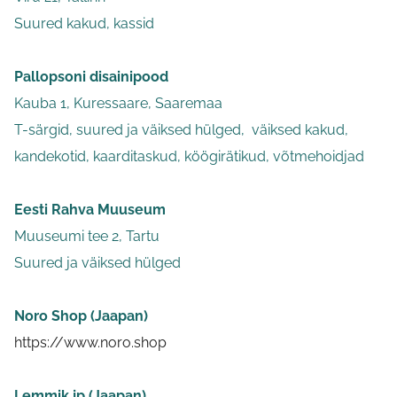
Suured kakud, kassid
Pallopsoni disainipood
Kauba 1, Kuressaare, Saaremaa
T-särgid, suured ja väiksed hülged, väiksed kakud,
kandekotid, kaarditaskud, köögirätikud, võtmehoidjad
Eesti Rahva Muuseum
Muuseumi tee 2, Tartu
Suured ja väiksed hülged
Noro Shop (Jaapan)
https://www.noro.shop
Lemmik.jp (Jaapan)