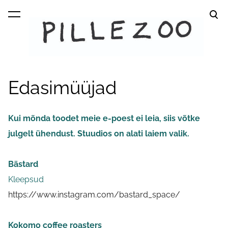
lisati ostukorvi.
Vaata ostukorvi
Edasimüüjad
Kui mõnda toodet meie e-poest ei leia, siis võtke
julgelt ühendust. Stuudios on alati laiem valik.
Bästard
Kleepsud
https://www.instagram.com/bastard_space/
Kokomo coffee roasters